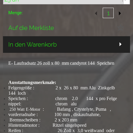
Menge:
Auf die Merkliste
In den Warenkorb
E- Laufradsatz 26 zoll x 80 mm candyrot 144 Speichen
Ausstattungsmerkmale:
Felgengröße : 2 x 26 x 80 mm Alu Zinkgelb
144 loch
Speichen : chrom 2.0 144 x pro Felge
nippel: chrom alu
: Bafang , Crystelyte, Puma ,
250 Watt E-Motor
vorderradnabe : 100 mm , diskaufnahme,
Bremsscheiben : 2 x 203 mm
Hinterradmotor : Ritzel singelspeed
Reifen : 26 Zoll x 3,0 weißwand oder