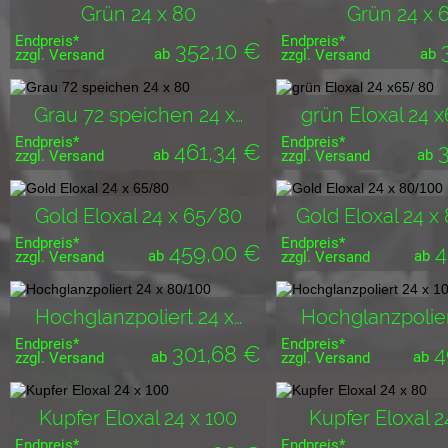
S
7 Gang
3 gang
8 gang
S
7 Gang
3 gang
Grün 24 x 80
Grün 24 x 
Endpreis*
Endpreis*
352,10
€
ab
ab
zzgl. Versand
zzgl. Versand
S
7 Gang
3 gang
8 gang
S
7 Gang
3 gang
Grau 72 speichen 24 x…
grün Eloxal 24 
Endpreis*
Endpreis*
461,34
€
ab
ab
zzgl. Versand
zzgl. Versand
7 Gang
3 gang
8 gang
7 Gang
3 gang
Gold Eloxal 24 x 65/80
Gold Eloxal 24 x
Endpreis*
Endpreis*
459,00
€
4
ab
ab
zzgl. Versand
zzgl. Versand
S
7 Gang
3 gang
8 gang
7 Gang
3 gang
Hochglanzpoliert 24 x…
Hochglanzpolier
Endpreis*
Endpreis*
301,68
€
4
ab
ab
zzgl. Versand
zzgl. Versand
S
7 Gang
3 gang
8 gang
S
7 Gang
3 gang
Kupfer Eloxal 24 x 100
Kupfer Eloxal 2
Endpreis*
Endpreis*