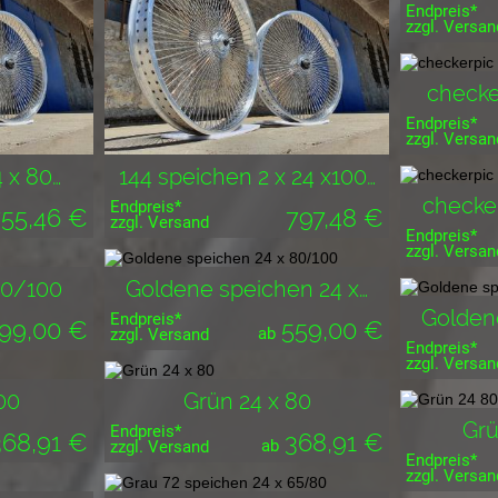
Endpreis*
zzgl. Versan
7 Gan
checker
Endpreis*
zzgl. Versan
 x 80…
144 speichen 2 x 24 x100…
7 Gan
checker
Endpreis*
55,46
€
797,48
€
zzgl. Versand
Endpreis*
zzgl. Versan
8 gang
7 Gang
3 gang
8 gang
80/100
Goldene speichen 24 x…
7 Gan
Golden
Endpreis*
99,00
€
559,00
€
ab
zzgl. Versand
Endpreis*
zzgl. Versan
8 gang
S
7 Gang
3 gang
8 gang
00
Grün 24 x 80
7 Gan
Grü
Endpreis*
368,91
€
368,91
€
ab
zzgl. Versand
Endpreis*
zzgl. Versan