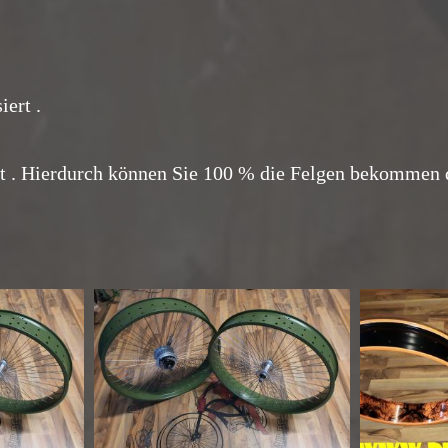
iert .
gt . Hierdurch können Sie 100 % die Felgen bekommen 