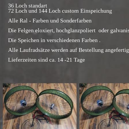
36 Loch standart
72 Loch und 144 Loch custom Einspeichung
Alle Ral - Farben und Sonderfarben
Die Felgen eloxiert, hochglanzpoliert oder galvanis
Die Speichen in verschiedenen Farben .
Alle Laufradsätze werden auf Bestellung angeferti
Lieferzeiten sind ca. 14 -21 Tage
S
S
S
S
S
S
S
S
S
S
S
S
S
S
S
S
S
S
S
S
S
S
S
S
S
S
S
7 Gang
3 gang
3 gang
7 Gang
7 Gang
7 Gang
7 Gang
7 Gang
7 Gang
7 Gang
7 Gang
7 Gang
7 Gang
7 Gang
7 Gang
7 Gang
7 Gang
7 Gang
7 Gang
7 Gang
7 Gang
7 Gang
7 Gang
7 Gang
7 Gang
7 Gang
7 Gang
7 Gang
7 Gang
7 Gang
7 Gang
7 Gang
7 Gang
7 Gang
7 Gang
7 Gang
7 Gang
7 Gang
7 Gang
7 Gang
7 Gang
7 Gang
7 Gang
7 Gang
7 Gang
7 Gang
7 Gang
7 Gang
3 gang
3 gang
3 gang
3 gang
3 gang
3 gang
3 gang
3 gang
3 gang
3 gang
3 gang
3 gang
3 gang
3 gang
3 gang
3 gang
3 gang
3 gang
3 gang
3 gang
3 gang
3 gang
3 gang
3 gang
3 gang
3 gang
3 gang
3 gang
3 gang
3 gang
3 gang
3 gang
3 gang
3 gang
3 gang
3 gang
3 gang
3 gang
3 gang
3 gang
3 gang
3 gang
3 gang
3 gang
8 gang
8 gang
8 gang
8 gang
8 gang
8 gang
8 gang
8 gang
8 gang
8 gang
8 gang
8 gang
8 gang
8 gang
8 gang
8 gang
8 gang
8 gang
8 gang
8 gang
8 gang
8 gang
8 gang
8 gang
8 gang
8 gang
8 gang
8 gang
8 gang
8 gang
8 gang
8 gang
8 gang
8 gang
8 gang
8 gang
8 gang
8 gang
8 gang
8 gang
8 gang
8 gang
8 gang
8 gang
8 gang
8 gang
144 speichen 24 x 80 HR…
144 speichen 2 24 x 100 …
Kupfer Eloxal 24 x 65/80
olive matt 24x 80 hr 100…
144 speichen 24 x 80 hr…
hot rod 24 zoll x80 / 100
144 speichen 24 x 80 rot
Goldene speichen 24 x…
Goldene speichen 24 x…
Goldene speichen 24 x…
checkerpic 2 x 24 x 100…
grün Eloxal 24 x80/ 100
Gold Eloxal 24 x 80/100
hot rod 24 zoll x65 / 80
checkerpic 24 x 80 Hr.…
Grau 72 speichen 24 x…
Grau 72 speichen 24 x…
Grau 72 speichen 24 x…
Grau 72 speichen 24 x…
grün Eloxal 24 x65/ 80
Gold Eloxal 24 x 65/80
Hochglanzpoliert 24 x…
Hochglanzpoliert 24 x…
Hochglanzpoliert 24 x…
Hochglanzpoliert 24 x…
olive matt 2 x 24 x 100…
144 speichen 24 x 80 …
144 speichen 24 x 80 …
144 speichen 2 x 24 x…
candy rot 24 x 80/100
Kupfer Eloxal 24 x 100
Kupfer Eloxal 24 x 80
mattschwarz 24 x 65
mattschwarz 24x 80
grün Eloxal 24 x 100
Gold Eloxal 24 x 100
hot rod 24 zoll x 100
grün Eloxal 24 x 80
Gold Eloxal 24 x 80
hot rod 24 zoll x 80
Kupfer Eloxal 24 x…
checkerpic 24x 80
candy rot 24 x 100
olive matt 24 x 80
Grün 24 x 80/100
candy rot 24 x 80
Grün 24 80/100
Hot Rod 24 x 65
Grün 24 x 100
Grün 24 x 100
Grün 24 x 80
Grün 24 x 80
Grün 24 x 65
S
S
S
S
S
7 Gang
7 Gang
7 Gang
7 Gang
7 Gang
3 gang
3 gang
3 gang
3 gang
3 gang
8 gang
8 gang
8 gang
8 gang
8 gang
144 speichen 2 x 24 x100…
mattschwarz VR:24 x 80…
mattschwarz VR:24 x 65…
Digitaldruck foliert mit…
Digitaldruck foliert mit…
Digitaldruck foliert mit…
144 speichen 24 x 80…
Endpreis*
Endpreis*
Endpreis*
Endpreis*
Endpreis*
Endpreis*
Endpreis*
Endpreis*
Endpreis*
Endpreis*
Endpreis*
Endpreis*
Endpreis*
Endpreis*
Endpreis*
Endpreis*
Endpreis*
Endpreis*
Endpreis*
Endpreis*
Endpreis*
Endpreis*
Endpreis*
Endpreis*
Endpreis*
Endpreis*
Endpreis*
Endpreis*
Endpreis*
Endpreis*
Endpreis*
Endpreis*
Endpreis*
Endpreis*
Endpreis*
Endpreis*
Endpreis*
Endpreis*
Endpreis*
Endpreis*
Endpreis*
Endpreis*
Endpreis*
Endpreis*
Endpreis*
Endpreis*
Endpreis*
Endpreis*
Endpreis*
Endpreis*
Endpreis*
Endpreis*
Endpreis*
499,00
499,00
599,00
599,00
599,00
499,00
459,00
459,00
459,00
459,00
559,00
559,00
559,00
459,00
459,00
459,00
459,00
459,00
755,46
469,75
368,91
368,91
368,91
301,68
301,68
301,68
301,68
301,68
301,68
301,68
301,68
301,68
301,68
301,68
301,68
444,54
797,48
797,48
797,48
797,48
797,48
797,48
461,34
461,34
461,34
461,34
352,10
352,10
352,10
385,71
385,71
385,71
385,71
€
€
€
€
€
€
€
€
€
€
€
€
€
€
€
€
€
€
€
€
€
€
€
€
€
€
€
€
€
€
€
€
€
€
€
€
€
€
€
€
€
€
€
€
€
€
€
€
€
€
€
€
€
ab
ab
ab
ab
ab
ab
ab
ab
ab
ab
ab
ab
ab
ab
ab
ab
ab
ab
ab
ab
ab
ab
ab
ab
ab
ab
ab
ab
ab
ab
ab
ab
ab
ab
ab
ab
ab
ab
ab
ab
ab
ab
ab
ab
ab
ab
zzgl. Versand
zzgl. Versand
zzgl. Versand
zzgl. Versand
zzgl. Versand
zzgl. Versand
zzgl. Versand
zzgl. Versand
zzgl. Versand
zzgl. Versand
zzgl. Versand
zzgl. Versand
zzgl. Versand
zzgl. Versand
zzgl. Versand
zzgl. Versand
zzgl. Versand
zzgl. Versand
zzgl. Versand
zzgl. Versand
zzgl. Versand
zzgl. Versand
zzgl. Versand
zzgl. Versand
zzgl. Versand
zzgl. Versand
zzgl. Versand
zzgl. Versand
zzgl. Versand
zzgl. Versand
zzgl. Versand
zzgl. Versand
zzgl. Versand
zzgl. Versand
zzgl. Versand
zzgl. Versand
zzgl. Versand
zzgl. Versand
zzgl. Versand
zzgl. Versand
zzgl. Versand
zzgl. Versand
zzgl. Versand
zzgl. Versand
zzgl. Versand
zzgl. Versand
zzgl. Versand
zzgl. Versand
zzgl. Versand
zzgl. Versand
zzgl. Versand
zzgl. Versand
zzgl. Versand
Endpreis*
Endpreis*
Endpreis*
Endpreis*
Endpreis*
Endpreis*
Endpreis*
395,69
755,46
343,97
343,97
301,68
301,68
797,48
€
€
€
€
€
€
€
ab
ab
ab
ab
ab
zzgl. Versand
zzgl. Versand
zzgl. Versand
zzgl. Versand
zzgl. Versand
zzgl. Versand
zzgl. Versand