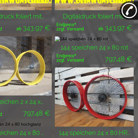
ng
3 gang
8 gang
S
7 Gang
3 gang
8 gang
druck foliert mit…
Digitaldruck foliert mit…
Endpreis*
343,97
€
343,97
€
ab
ab
d
zzgl. Versand
144 speichen 24 x 80 rot
Endpreis*
797,48
€
zzgl. Versand
eichen 2 x 24 x…
797,48
€
d
eichen 24 x 80 …
144 speichen 24 x 80 HR…