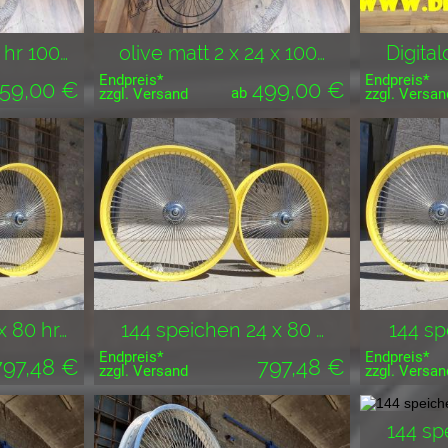
8 gang
3 gang
7 Gang
8 gang
S
7 Ga
 hr 100…
olive matt 2 x 24 x 100…
Digital
Endpreis*
Endpreis*
59,00
€
499,00
€
ab
zzgl. Versand
zzgl. Versan
x 80 hr…
144 speichen 24 x 80 …
144 sp
Endpreis*
Endpreis*
797,48
€
797,48
€
zzgl. Versand
zzgl. Versan
144 sp