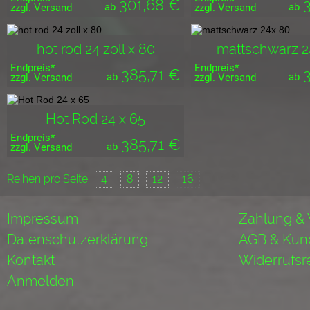
301,68
€
ab
ab
zzgl. Versand
zzgl. Versand
S
7 Gang
3 gang
8 gang
S
7 Gang
3 gang
hot rod 24 zoll x 80
mattschwarz 2
Endpreis*
Endpreis*
385,71
€
ab
ab
zzgl. Versand
zzgl. Versand
S
7 Gang
3 gang
8 gang
Hot Rod 24 x 65
Endpreis*
385,71
€
ab
zzgl. Versand
Reihen pro Seite
4
8
12
16
Impressum
Zahlung &
Datenschutzerklärung
AGB & Kun
Kontakt
Widerrufsr
Anmelden