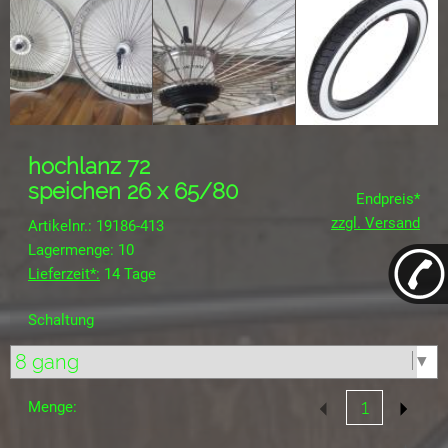
hochlanz 72
speichen 26 x 65/80
Endpreis*
zzgl. Versand
Artikelnr.: 19186-413
Lagermenge: 10
Lieferzeit*:
14 Tage
Schaltung
Menge: