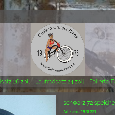
satz 26 zoll
Laufradsatz 24 zoll
Folierte 
schwarz 72 speiche
Artikelnr.: 1978-221