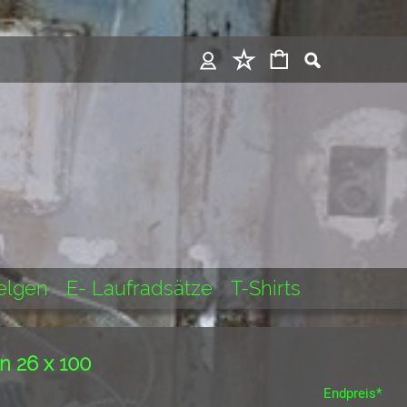
Felgen
E- Laufradsätze
T-Shirts
n 26 x 100
Endpreis*