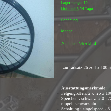
Lagermenge: 10
Lieferzeit*:
14 Tage
Schaltung
Menge:
Auf die Merkliste
Laufradsatz 26 zoll x 10
Ausstattungsmerkmale:
Felgengrößen: 2 x 26 x 10
Speichen : schwarz 2.0 7
nippel: schwarz alu
Schaltung : singelspeed - 8