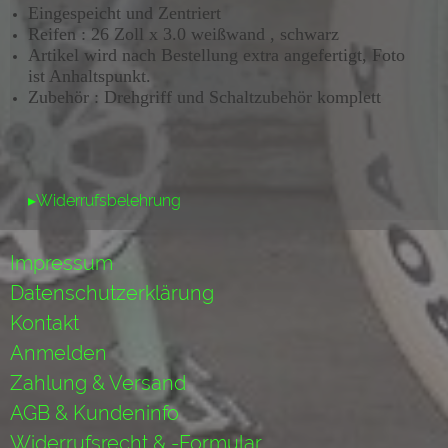
Eingespeicht und Zentriert
Reifen : 26 Zoll x 3.0 weißwand , schwarz
Artikel wird nach Bestellung extra angefertigt, Foto
ist Anhaltspunkt.
Zubehör : Drehgriff und Schaltzubehör komplett
▸Widerrufsbelehrung
Impressum
Datenschutzerklärung
Kontakt
Anmelden
Zahlung & Versand
AGB & Kundeninfo
Widerrufsrecht & -Formular