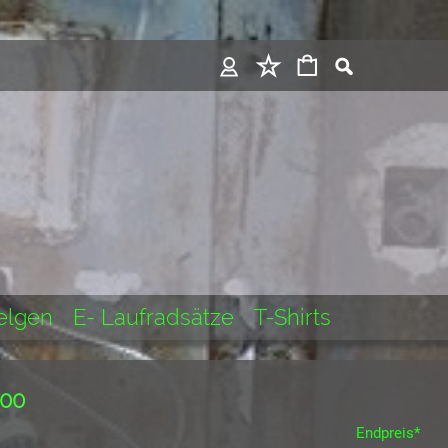
Felgen
E- Laufradsätze
T-Shirts
100
Endpreis*