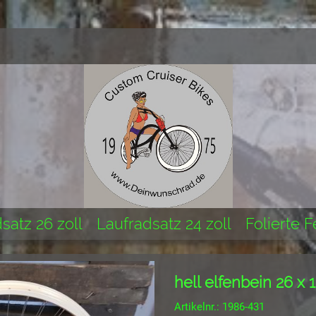
satz 26 zoll
Laufradsatz 24 zoll
Folierte 
hell elfenbein 26 x 
Artikelnr.: 1986-431