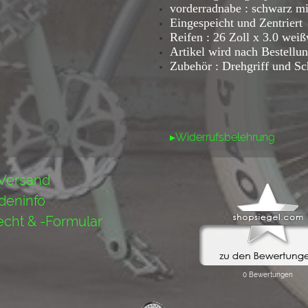
vorderradnabe : schwarz m
Eingespeicht und Zentriert
Reifen : 26 Zoll x 3.0 wei
Artikel wird nach Bestellun
Zubehör : Drehgriff und S
▸Widerrufsbelehrung
 Versand
deninfo
echt & -Formular