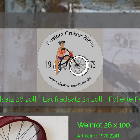
satz 26 zoll
Laufradsatz 24 zoll
Folierte 
Weinrot 26 x 100
Artikelnr.: 1978-2241