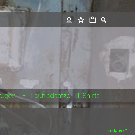
Felgen
E- Laufradsätze
T-Shirts
Endpreis*