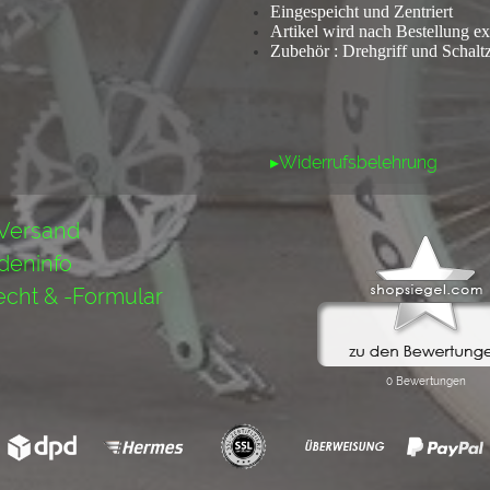
Eingespeicht und Zentriert
Artikel wird nach Bestellung ext
Zubehör : Drehgriff und Schal
▸Widerrufsbelehrung
 Versand
deninfo
echt & -Formular