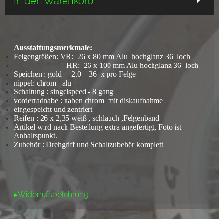
In den Warenkorb
Ausstattungsmerkmale:
Felgengrößen: VR: 26 x 80 mm Alu hochglanz 36 loch
HR:
26 x 100 mm Alu hochglanz 36 loch
Speichen : gold 2.0 36 x pro Felge
nippel: chrom alu
Schaltung : singelspeed - 8 gang
vorderradnabe : naben chrom mit diskaufnahme
eingespeicht und zentriert
Reifen : 26 x 2,35 weiß , schlauch ,Felgenband
Artikel wird nach Bestellung extra angefertigt, Foto ist
Anhaltspunkt.
Zubehör : Drehgriff und Schaltzubehör komplett
▸Widerrufsbelehrung